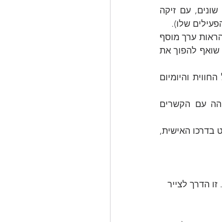
אבי הם שילוב של רישומים שלו יחד עם טקסטים קלאסיים ומוכרים של כותבים שונים, עם זיקה 
עילים שלו).
אבי: "יצירתיות בעיניי היא הפיכת היומיומי או הסתמי לנעלה. מבחינת 2+2=4.1... להראות ערך מוסף 
למשהו בנאלי שכולם עוברים לידו ולא מבחינים בפוטנציאל הגלום בו. באופן זה אני שואף להפוך את 
אני משתדל להיות יצירתי כל הזמן, לפתח מיומנות או ״פילטר״, שדרכו המבט על החווית והיומיום 
 כשאני משלב ציור שהוא אינטרפרטציה אישית שלי לטקסט או שיר מוכר ומזוהה עם הקשרים 
( אפרופו ״מות המחבר״ של רולאן בארת, שבו בארת קורא לקורא להבין את הטקסט בדרכו האישית, 
 זו הדרך לצייר 