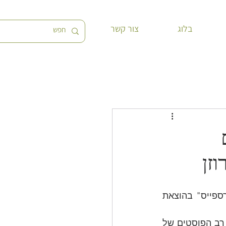
בלוג
צור קשר
וזן
 אמן מדיה חדשה וחוקר תרבות סייבר, מחבר הספר "אמנות והסייברספייס" בהוצאת 
 הכרתי את אבי דרך דף הפייסבוק שלו. באתי, ראיתי, ומאז לא מחמיצה אף פוסט. רב הפוסטים של 