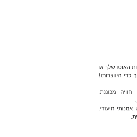
 תרגיל 5 - שימוש בכל מה שנועד לתחום מסוים בתחום אחר. לדוגמה לצייר באמצעות האוטו שלך או 
מסלולי הליכה במרחב. ואפשר גם ציור במציאות רבודה – לחיות בתוך הציור תוך כדי היווצרותו! 
מצרף תמונה שלי מצייר וסרטון של מה שרואים בסוף דרך המשקפיים- חוויה מכוננת. 
.
תרגיל 6- תיעוד עצמי באמצעות כתיבה, צילום, וידאו או כל מדיום מועדף, כאקט אמנותי תיעודי, 
ת.