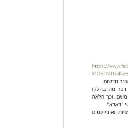
https://www.f
MDE1NTU5NzE
תרגיל בשניים (לפחות, אבל בכ"ז בידוד...)- קחו דף ציור. האדם הראשון מצייר דבר מה בחלקו 
העליון, ומקפל את הדף כך שיכסה את הרוב. הבא אחריו רואה רק הקצה וממשיך משם, וכך הלאה 
ש "דאדא". 
ואפשר גם לקחת ציור מפורסם ולהחליף את הדמויות או האובייקטים שבו בדמויות ואובייקטים 