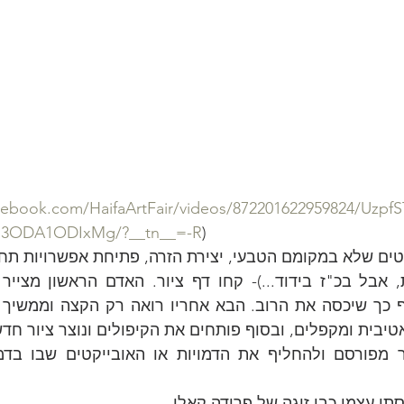
acebook.com/HaifaArtFair/videos/872201622959824/Uz
3ODA1ODIxMg/?__tn__=-R
)
טיבית ומקפלים, ובסוף פותחים את הקיפולים ונוצר ציור חד
י עצמי כבן זוגה של פרידה קאלו.