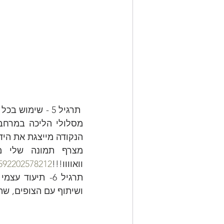
הנקודה מייצגת את היד
וואוווו!!!
592202578212/
ושיתוף עם הצופים, ש