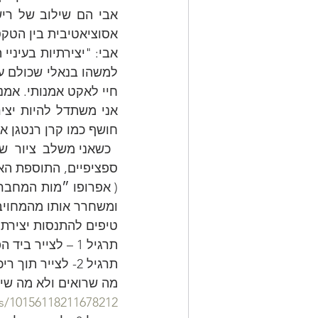
אסוציאטיבית בין הטקס
חיי לאקט אמנותי. אמנ
חושף כמו קרן רנטגן א
ספציפיים, התוספת הא
ומשחרר אותו מהמחויבות
טיפים להתנסות יצירתי
תרגיל 1 – לצייר ביד הפחות דומיננטית, ימניים בשמאל ואיטרים בימין.
תרגיל 2- לצייר 
מה שרואים ולא מה שיוד
s/10156118211678212/