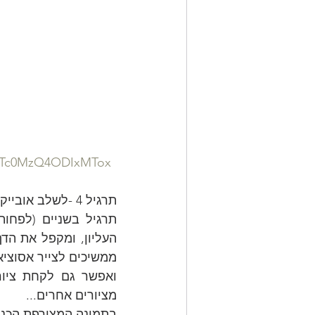
pfSTc0MzQ4ODIxMTox
תרגיל 4 -לשלב אובייקטים שלא במקומם הטבעי, יצירת הזרה, פתיחת אפשרויות תחביר חדשות. 
ממשיכים לצייר אסוציא
מציורים אחרים...
בתמונה המצורפת הכנסת