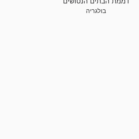
דממת הבתים הנטושים
בולגריה