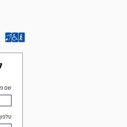
ל
שם פר
טלפון