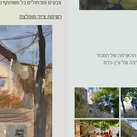
צבעים ומכחולים כל משתתף מב
רשימת ציוד מומלצת
קיים ב-Casa Nova, בית ההארחה של המנזר
יבה של עין-כרם.