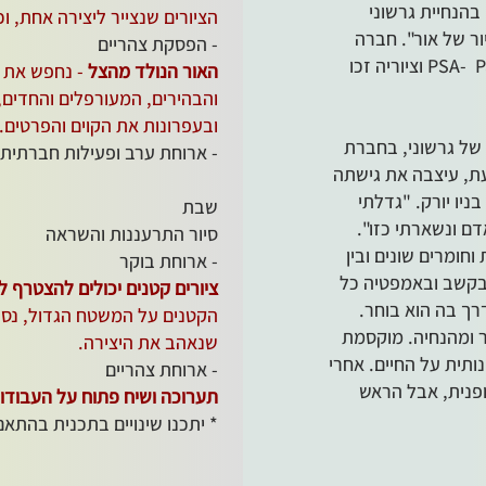
בהנחיית גרשוני
הציורים שנצייר ליצירה אחת, וכ
ר של אור". חברה
- הפסקת צהריים
בארגון PSA- Pastel Society of America וציוריה זכו
האור הנולד מהצל
- נחפש את מ
והבהירים, המעורפלים והחדים,
ובעפרונות את הקוים והפרטים.
 של גרשוני, בחברת
- ארוחת ערב ופעילות חברתית
עת, עיצבה את גישתה
לאמנות, לצד ילדותה בשנות ה- 80 בניו יורק. "גדלתי
שבת
ם ונשארתי כזו".
סיור התרעננות והשראה
חומרים שונים ובין
- ארוחת בוקר
 בקשב ובאמפטיה כל
ציורים קטנים יכולים להצטרף 
רך בה הוא בוחר.
הקטנים על המשטח הגדול, נסדר 
 ומהנחיה. מוקסמת
שנאהב את היצירה.
תית על החיים. אחרי
- ארוחת צהריים
ופנית, אבל הראש
תערוכה ושיח פתוח על העבודות (סיו
* יתכנו שינויים בתכנית בהתאם ל