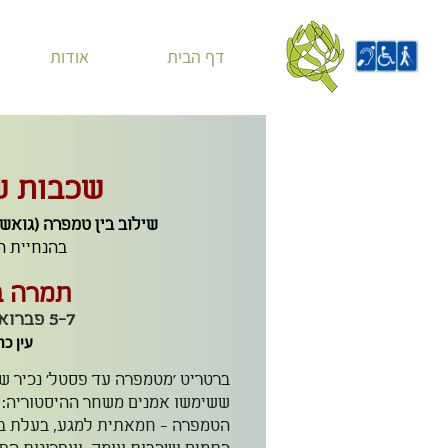
דף הבית
אודות
שכבות ש
שילוב בין טמפרה (גואש
בהנחיית ה
תמרה ב
5-7 פברואר 2026
עין כר
ברטריט 'מטמפרה עד פסטל' נכיר שנ
ששימשו אמנים משחר ההיסטוריה: ט
הטמפרה - חמאתית למגע, בעלת בר