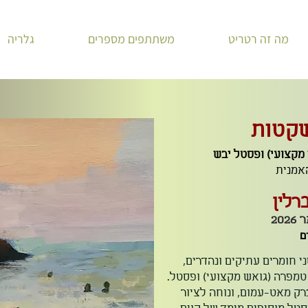
מה זה רטריט
משתתפים מספרים
גלריה
קטות
 מקצועי) ופסטל יבש
אמנית
רלין
ם
י חומרים עתיקים ונהדרים,
מפרה (גואש מקצועי) ופסטל.
ק מאט-עמום, ונוחה לציור