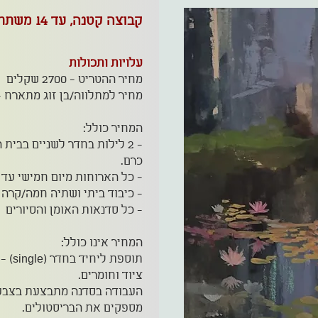
קבוצה קטנה, עד 14 משתתפים
עלויות ותכולות
מחיר ההטריט - 2700 שקלים
מחיר למתלווה/בן זוג מתארח - 1700 שח
המחיר כולל:
- 2 לילות בחדר לשניים בבית
כרם.
- כל הארוחות מיום חמישי עד
- כיבוד ביתי ושתיה חמה/קרה 
- כל סדנאות האומן והסיורים
המחיר אינו כולל:
תוספת ליחיד בחדר (single) - 500 ש"ח
ציוד וחומרים.
העבודה בסדנה מתבצעת בצבעי 
מספקים את הבריסטולים.