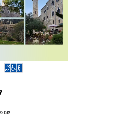
ל
שם פר