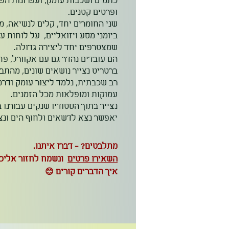
כתמים ושכבות עומק, ועפרונות הפ
ופרטים קטנים.
שני החומרים יחד, קלים לנשיאה, מז
ביומני מסע ויזואליים, על לוחות עץ
שמצטרפים יחד ליצירה גדולה.
הם עובדים נהדר גם עם אקוורל, פחם
ברטריט נצייר נושאים שונים, מהתבו
רב שכבתית, נלמד ליצור עומק ודר
עמוקות ומופלאות מכל הזמנים.
נצייר בתוך הסטודיו שנקים עבורנו 
יאפשר נצא לדשאים ולחוף הים ונצי
מתלבטים? - דברו איתנו.
השאירו פרטים
ונשמח לחזור אליכם
איך הדברים קורים 😊