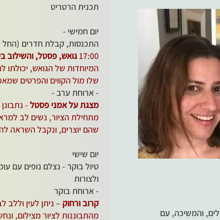
תכנית הרטריט
​יום חמישי -
התכנסות, קבלת חדרים (החל מ-4:00
17:00
גואש, פסטל, והשילוב בי
המיוחדות של הגואש, יכולתו לה
שלו מול הקווים והפרטים שמא
- ארוחת ערב -
מצגת על אמני פסטל
- נתבונן 
מתחילת הציור, נשים לב למרא
שהם יוצרים, ונקבל השראה לה
יום שישי
טיול בוקר - נצלם נופים עם עומ
ולצורות
- ארוחת בוקר
קרוב ורחוק
– ניתן לעין וללב לב
ים, והמשיכה, עם
מהתבוננות לציור מצילום, ונ