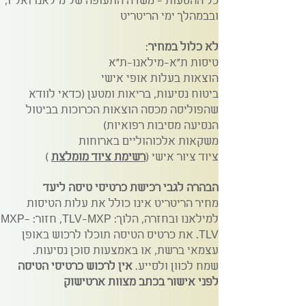
כל ההסעות - משדה התעופה של מילאנו ואליו,
ובבמהלך ימי הריטריט
לא כלול במחיר
:
טיסות ת"א-מילאנו-ת"א
הוצאות בעלות אופי אישי
ביטוח נסיעות, בריאות ומטען (כדאי לוודא
שהפוליסה מכסה הוצאות הכרוכות בביטול
הנסיעה מסיבות רפואיות)
משקאות אלכוהוליים בארוחות
ציוד ציור אישי (
רשימת ציוד מומלצת
)
הבהרה לגבי רכישת כרטיסי טיסה ליעד
מחיר הריטריט אינו כולל את עלות הטיסות
למילאנו ובחזרה, הלוך: TLV-MXP, חזור: MXP-
TLV.
את כרטיס הטיסה תוכלו לרכוש באופן
עצמאי ברשת, או באמצעות סוכן נסיעות.
שמח לכוון ולסייע.
אין לרכוש כרטיסי הטיסה
לפני אישור בכתב מצוות ארטישוק