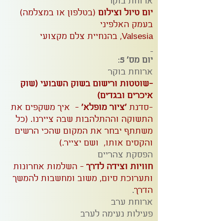
ארוחת בוקר
יום טיול וצילום
(בטלפון או במצלמה)
בעמק האלפיני
Valsesia, בהנחיית צלם מקצועי
יום מס' 5
:
ארוחת בוקר
-שוטטות ורישום בשוק השבועי (שוק
איכרים ובגדים)
-סדנת
'ציור מופלא'
- איך משקפים את
התשוקה וההתלהבות שבה ציירנו. (כל
משתתף יבחר את המקום שהכי הרשים
והקסים אותו, ושם יצייר.)
הפסקת צהריים
חוויות וצידה לדרך
- השלמות אחרונות
ותערוכת סיום, משוב ומחשבות להמשך
הדרך
.
ארוחת ערב
פעילות נעימה לערב