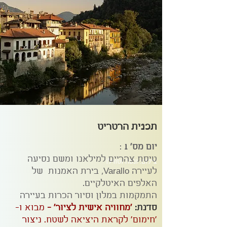
תכנית הרטריט
יום מס' 1
:
טיסת צהריים למילאנו ומשם נסיעה
צילום: ונסה וטורלו
לעיירה Varallo, בירת האמנות של
האלפים האיטלקיים.
התמקמות במלון וסיור הכרות בעיירה
סדנת:
'מחוויה אישית לציור' -
מבוא ו-
'חימום' לקראת היציאה לשטח. ניצור