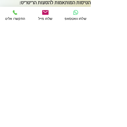
הטיסות המותאמות להסעות הריטריט:
הלוך: 15/10 | 07:35-10:55 | El Al LY381
חזור: 20/10 |
19:55-00:40 | El Al LY282
שלחו וואטסאפ
שלחו מייל
התקשרו אלינו
חשוב:
ניתן להגיע ליעד בטיסות של חברות אחרות,
לרבות בחברות LowCost, להאריך את השהות
באיטליה, לצאת מהארץ מוקדם יותר או/ו לחזור
מאוחר יותר, ועם זאת, כדי ליהנות מההסעות
שאנו מספקים ל/מ- Varallo יש להגיע במועד
לנקודת המפגש שתקבע בתחילת הרטריט
ולהישאר עם הקבוצה עד לסיומו.
קבוצה קטנה - עד 15 משתתפים