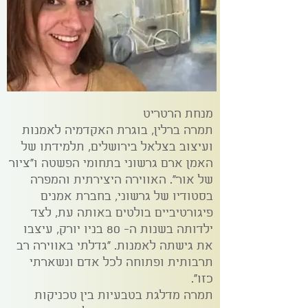
מנחת הרטריט
תמרה ברלין, בוגרת האקדמיה לאמנות
ועיצוב בצלאל בירושלים, תלמידתו של
האמן ארם גרשוני בתחומי הפשטה ו"ציור
של אור". האווירה היצירתית והמפרה
בסטודיו של גרשוני, בחברת אמנים
פיגורטיביים בולטים באותה עת, לצד
ילדותה בשנות ה- 80 בניו יורק, עיצבו
את גישתה לאמנות. "גדלתי באווירה רב
תרבותית ופתוחה לכל אדם ונשארתי
כזו".
תמרה מדלגת בטבעיות בין טכניקות