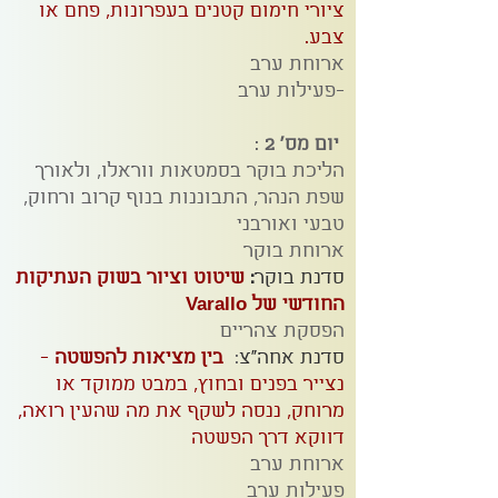
ציורי חימום קטנים בעפרונות, פחם או
צבע.
ארוחת ערב
-פעילות ערב
יום מס' 2
:
הליכת בוקר בסמטאות ווראלו, ולאורך
שפת הנהר, התבוננות בנוף קרוב ורחוק,
טבעי ואורבני
ארוחת בוקר
סדנת בוקר
:
שיטוט וציור בשוק העתיקות
החודשי של Varallo
הפסקת צהריים
סדנת אחה"צ
:
בין מציאות להפשטה
-
נצייר בפנים ובחוץ, במבט ממוקד או
מרוחק, ננסה לשקף את מה שהעין רואה,
דווקא דרך הפשטה
ארוחת ערב
פעילות ערב