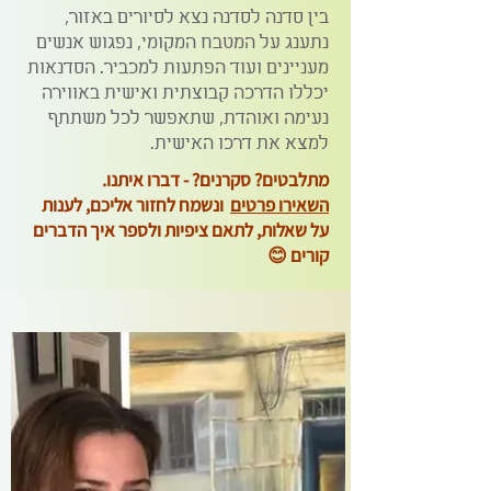
בין סדנה לסדנה נצא לסיורים באזור,
נתענג על המטבח המקומי, נפגוש אנשים
מעניינים ועוד הפתעות למכביר. הסדנאות
יכללו הדרכה קבוצתית ואישית באווירה
נעימה ואוהדת, שתאפשר לכל משתתף
למצא את דרכו האישית.
מתלבטים? סקרנים? - דברו איתנו.
השאירו פרטים
ונשמח לחזור אליכם, לענות
על שאלות, לתאם ציפיות ולספר איך הדברים
קורים 😊