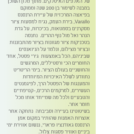
של האלפים האיטלקים. מתוך מלון השוכן
במבנה לשימור בן 200 שנה וממוקם
בפיאצה המרכזית של עיירת הרנסנס
Varallo, בירת העמק, נגיח למסעות ציור
מסקרנים בסמטאות, בכיכרות, על גדת
הנהר ואל מול נוף ההרים. נתנסה
בטכניקות ציור מגוונות בציור מהתבוננות
ובציור מצילום, ונלמד על הניואנסים
שביניהם, הכל באמצעות גירי פסטל, אחד
החומרים הכי ורסטיללים, המרגשים
והחושניים בעולם הציור. בימי הריטריט
נתוודע לשלל האיכויות המיוחדות
והמענגות של הפסטל הרך, לפיגמנטים
העשירים, למרקמים הרכים,-קטיפתיים
והטבעיים ולכל מה שמייחד אותו מכל
חומר אחר.
בשיטוטינו בעיירה וסביבתה נתחקה אחר
אוצרות האמנות שהותיר במקום אמן
הרנסנס גאודנציו פרארי, ננשום אווירת ימי
ביניים ואוויר פסגות צלול.