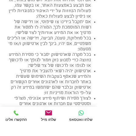
אם תפר את הוראות תנאי השימוש באתר, או
אם תבצע באמצעות האתר, או בקשר עמו,
פעולות הנחזות על ידי האיגוד כמנוגדות לדין
או ניסיון לבצע פעולות כאלה;
אם יתקבל בידינו צו שיפוטי, או דרישה של
רשות המוסמכת לכך, המורה לו למסור את
פרטיך או את המידע אודותיך לצד שלישי;
בכל מחלוקת, טענה, תביעה, דרישה או הליכים
משפטיים, אם יהיו, בינך לבין ארטישוק ו/או מי
מטעמו;
בכל מקרה שארטישוק יסבור כי מסירת המידע
נחוצה כדי למנוע נזק חמור לגופך או לרכושך
או לגופו או לרכושו של צד שלישי;
ארטישוק יהיה רשאי להעביר את פרטיך
והמידע שנאסף בעקבות השימוש שעשית
באתר לחברות או לארגונים אחרים הקשורים
ארטישוק ובלבד שהם ישתמשו במידע זה רק
על-פי הוראות מדיניות זו;
לצורך מסירת ושיתוף מידע אנונימי, מצרפי
וסטטיסטי עם חברות או ארגונים אחרים
הקשורים אלינו וכן עם ספקים, שותפים
עסקיים, מפרסמים וכל צד שלישי, בהתאם
שלחו וואטסאפ
שלחו מייל
התקשרו אלינו
לשיקול דעתו הבלעדי של ארטישוק. ארטישוק
לא יחשוף בפניהם ביודעין את זהותך ללא
הסכמתך;