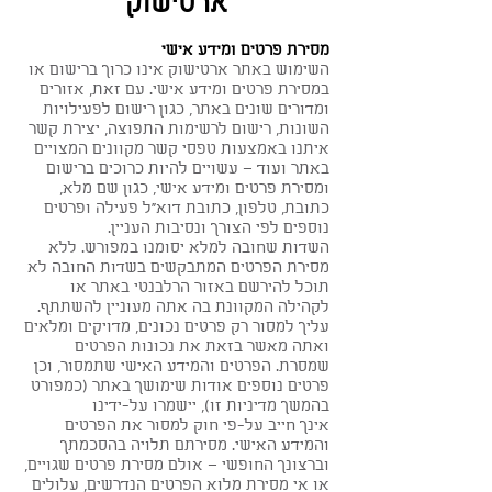
ארטישוק
מסירת פרטים ומידע אישי
השימוש באתר ארטישוק אינו כרוך ברישום או
במסירת פרטים ומידע אישי. עם זאת, אזורים
ומדורים שונים באתר, כגון רישום לפעילויות
השונות, רישום לרשימות התפוצה, יצירת קשר
איתנו באמצעות טפסי קשר מקוונים המצויים
באתר ועוד – עשויים להיות כרוכים ברישום
ומסירת פרטים ומידע אישי, כגון שם מלא,
כתובת, טלפון, כתובת דוא"ל פעילה ופרטים
נוספים לפי הצורך ונסיבות העניין.
השדות שחובה למלא יסומנו במפורש. ללא
מסירת הפרטים המתבקשים בשדות החובה לא
תוכל להירשם באזור הרלבנטי באתר או
לקהילה המקוונת בה אתה מעוניין להשתתף.
עליך למסור רק פרטים נכונים, מדויקים ומלאים
ואתה מאשר בזאת את נכונות הפרטים
שמסרת. הפרטים והמידע האישי שתמסור, וכן
פרטים נוספים אודות שימושך באתר (כמפורט
בהמשך מדיניות זו), יישמרו על-ידינו
אינך חייב על-פי חוק למסור את הפרטים
והמידע האישי. מסירתם תלויה בהסכמתך
וברצונך החופשי – אולם מסירת פרטים שגויים,
או אי מסירת מלוא הפרטים הנדרשים, עלולים