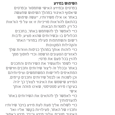
השימוש במידע
בפרטים ובמידע האישי שתמסור ובפרטים
שיאסוף האיגוד במהלך השימוש שתעשה
באתר או אילו משירותיו, ייעשה שימוש
בהתאם להוראות מדיניות זו או על פי הוראות
כל דין, למטרות הבאות:
כדי לאפשר לך להשתמש באתר, בתכנים
הכלולים בו ובשירותים שהוא מציע, לרבות
רישום והשתתפות פעילה במדורי האתר
והקהילות המקוונות
כדי לזהות אותך במהלך כניסות חוזרות שלך
לאזורים הטעונים הרשמה וכדי לחסוך ממך
להזין בכל פעם את פרטי;
כדי לשפר ולהעשיר את השירותים והתכנים
באתר ובכלל זה ליצור שירותים ותכנים חדשים
המתאימים לדרישות המשתמשים וציפיותיהם
וכן לשנות או לבטל שירותים ותכנים קיימים.
המידע שישמש את האיגוד לצורך כך יהיה
בעיקרו מידע סטטיסטי, שאינו מזהה אותך
אישי
כדי לאפשר לך להתאים את השירותים באתר
להעדפותיך
כדי לשלוח אליך מעת לעת מידע בדבר שירותיו
ותכניו של האתר, פעילויות בקשר אליו ואל
האיגוד, סקרים, עלוני מידע וכיו"ב. מידע כאמור