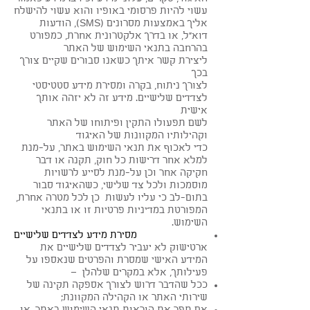
עשוי להיות פרסומי באופיו והוא עשוי להישלח
אליך באמצעות מסרונים (SMS), הודעות
דוא"ל, או בדרך אלקטרונית אחרת, כמפורט
בהרחבה בתנאי השימוש של האתר
ליצירת קשר איתך כשאנו סבורים שקיים צורך
בכך
לצורך ניתוח, בקרה ומסירת מידע סטטיסטי
לצדדים שלישיים. מידע זה לא יזהה אותך
אישית
לשם תפעולו התקין ופיתוחו של האתר
וקהילותיו המקוונות של האיגוד
כדי לאכוף את תנאי השימוש באתר, על-מנת
למלא אחר דרישות כל חוק, תקנה או דבר
חקיקה אחר וכן על-מנת לסייע לרשויות
מוסמכות ולכל צד שלישי, כשהאיגוד סבור
בתום-לב כי עליו לעשות כן
לכל מטרה אחרת,
המפורטת במדיניות פרטיות זו או בתנאי
השימוש.
מסירת מידע לצדדים שלישיים
ארטישוק לא יעביר לצדדים שלישיים את
המידע האישי שמסרת והפרטים שנאספו על
פעילותך, אלא במקרים שלהלן –
ככל שהדבר דרוש לצורך אספקה תקינה של
שירותי האתר או הקהילה המקוונת;