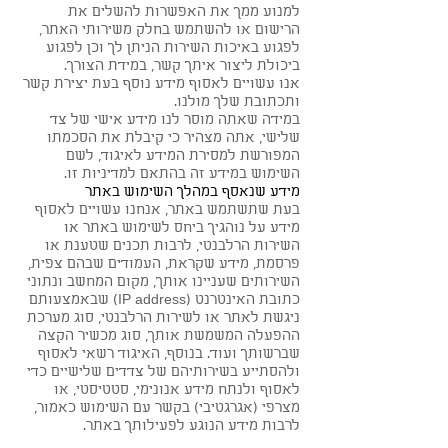
למנוע ממך את האפשרות להשלים את
הרישום או להשתמש בחלק משירותי האתר,
לפגוע באיכות השירות הניתן לך וכן לפגוע
ביכולת ליצור איתך קשר, במידת הצורך.
אנו עשויים לאסוף מידע נוסף בעת יצירת קשר
ותכתובת שלך מולנו.
במידה שאתה מוסר לנו מידע אישי של צד
שלישי, אתה מצהיר כי קיבלת את הסכמתו
המפורשת למסירת המידע לאיגוד, לשם
השימוש במידע זה בהתאם למדיניות זו.
מידע שנאסף במהלך השימוש באתר
בעת שתשתמש באתר, אנחנו עשויים לאסוף
מידע על נוהגיך ביחס לשימוש באתר או
השירות הרלבנטי, לרבות תכנים שטענת או
פרסמת, מידע שקראת, העמודים שבהם צפית,
השירותים שעניינו אותך, מקום המחשב ונתוני
כתובת האינטרנט (IP address) שבאמצעותם
ניגשת לאתר או לשירות הרלבנטי, סוג מערכת
ההפעלה המשמשת אותך, סוג מכשיר הקצה
שברשותך ועוד. בנוסף, האיגוד רשאי לאסוף
ולהסתייע בשירותיהם של צדדים שלישיים כדי
לאסוף ולנתח מידע אנונימי, סטטיסטי, או
מצרפי (אגרגטיבי) בקשר עם השימוש כאמור,
לרבות מידע הנוגע לפעילותך באתר.