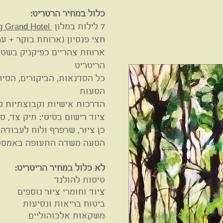
כלול במחיר הרטריט:
7 לילות במלון
Bilderberg Grand Hotel
חצי פנסיון (ארוחת בוקר + ער
ארוחת צהריים כפיקניק בשטח
הריטריט
כל הסדנאות, הביקורים, הסיור
הסעות
הדרכות אישיות וקבוצתיות לא
ציוד רישום בסיסי: תיק צד, ס
כן ציור, שרפרף ולוח לעבודה 
הסעה משדה התעופה באמסטר
לא כלול במחיר הריטריט:
טיסות להולנד
ציוד וחומרי ציור נוספים
ביטוח בריאות ונסיעות
משקאות אלכוהוליים