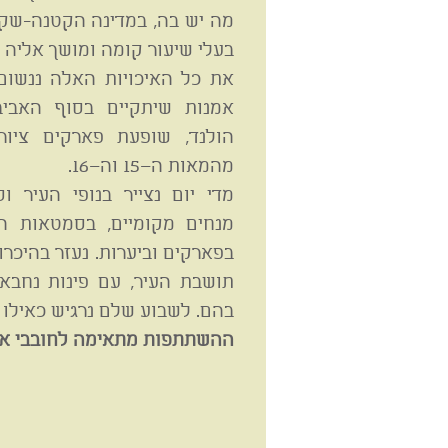
מה יש בה, במדינה הקטנה-שקט
בעלי שיעור קומה ומושך אליה ח
את כל האיכויות האלה ננשום
הולנד, שופעת פארקים ציורי
מהמאות ה–15 וה–16.
מדי יום נצייר בנופי העיר וס
מנחים מקומיים, בסמטאות הע
בפארקים וביערות. נעזר בהיכר
תושבת העיר, עם פינות נחבאו
בהם. לשבוע שלם נרגיש כאילו ה
ההשתתפות מתאימה לחובבי אמ