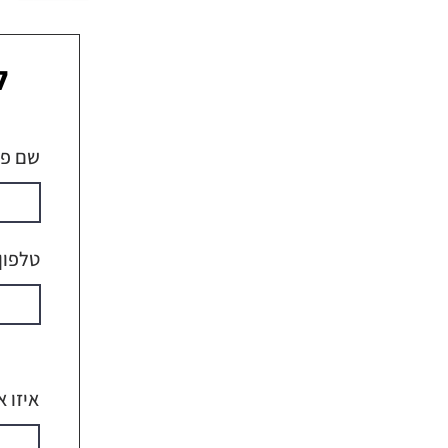
ל
שם פר
טלפון
איזו 