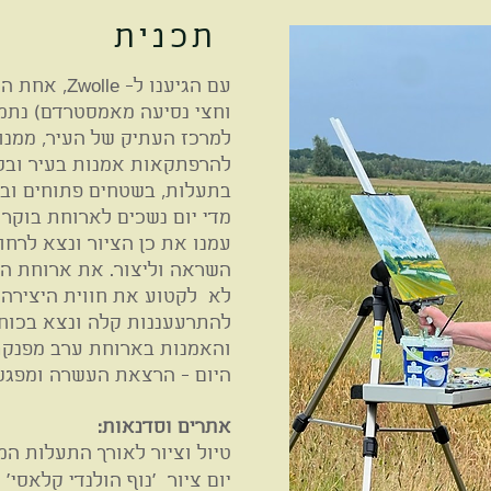
תכנית
עם הגיענו ל-
וחצי נסיעה מאמסטרדם) נתמק
למרכז העתיק של העיר, ממנו 
להרפתקאות אמנות בעיר ובסב
בתעלות, בשטחים פתוחים ובנ
מדי יום נשכים לארוחת בוקר 
עמנו את כן הציור ונצא לרחו
השראה וליצור. את ארוחת הצ
לא לקטוע את חווית היצירה. 
להתרעעננות קלה ונצא בכוחו
והאמנות בארוחת ערב מפנקת
היום - הרצאת העשרה ומפגש 
אתרים וסדנאות:
טיול וציור לאורך התעלות המקיפו
יום ציור 'נוף הולנדי קלאסי' על