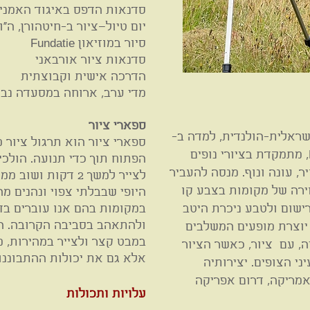
סדנאות הדפס באיגוד האמנים
יום טיול–ציור ב-חיטהורן, ה”ו
סיור במוזיאון Fundatie
סדנאות ציור אורבאני
הדרכה אישית וקבוצתית
מדי ערב, ארוחה במסעדה נב
ספארי ציור
ישראלית-הולנדית, למדה ב-
ספארי ציור הוא תרגול ציור
Rietveld Academie Amsterdam, מתמקדת בציורי נופים
 בכל מזג אויר, עונה ונוף. מנסה להעביר
לצייר למשך 2 דקות 
ירה של מקומות בצבע קו
היופי שבבלתי צפוי ונהנים 
ישום ולטבע ניכרת היטב
במקומות בהם אנו עוברים בדר
ולהתאהב בסביבה הקרובה. הת
 יוצרת מופעים המשלבים
במבט קצר ולצייר במהירות, מ
ה, עם ציור, כאשר הציור
אלא גם את יכולות ההתבוננות
י הצופים. יצירותיה
אמריקה, דרום אפריקה
עלויות ותכולות