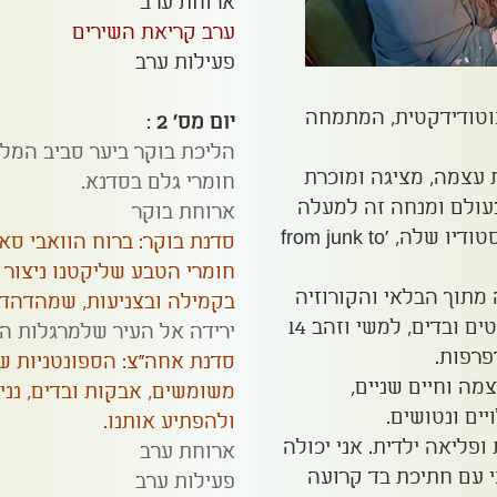
ארוחת ערב
ערב קריאת השירים
פעילות ערב
אוטודידקטית, המתמחה
יום מס' 2
:
הליכת בוקר ביער סביב המלו
 עצמה, מציגה ומוכרת
חומרי גלם בסדנא.
עולם ומנחה זה למעלה
ארוחת בוקר
מעשור סדנאות ברחבי הארץ ובסטודיו שלה, 'from junk to
סדנת בוקר: ברוח הוואבי סא
חומרי הטבע שליקטנו ניצור
תוך הבלאי והקורוזיה
בקמילה ובצניעות, שמהדהדים
של החומרים, שילה מחברת לחוטים ובדים, למשי וזהב 14
ירידה אל העיר שלמרגלות הה
פרפות.
סדנת אחה"צ: הספונטניות ש
מה וחיים שניים,
משומשים, אבקות ובדים, נני
יים ונטושים.
ולהפתיע אותנו.
 ופליאה ילדית. אני יכולה
ארוחת ערב
עם חתיכת בד קרועה
פעילות ערב