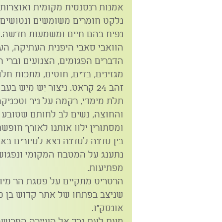
אמנות רנסנסית מקומית ואוצרות ש
נלקט חומרים משומשים ונטושים, 
נפיח בהם חיים ומשמעות חדשה. 
הוואבי סאבי היפנית העתיקה, ה
הדברים הפגומים, הצנועים וברי ה
מגזינים, בדים, חוטים, מתכות חל
זהב 24 קראט. ניצור יֵש מִיֵש
תלת מימדי, רקמה על ניר וטכניקה
והחוצה, נשים לב לחותם שטובע ה
ומסתורין ילוו אותנו לאורך חופש
בין סדנה לסדנה נצא לסיורים באזו
נתענג על המטבח המקומי ונפגוש א
מפתיעות.
הרטריט מתקיים על פסגת הר מיוע
אונסק"ו.