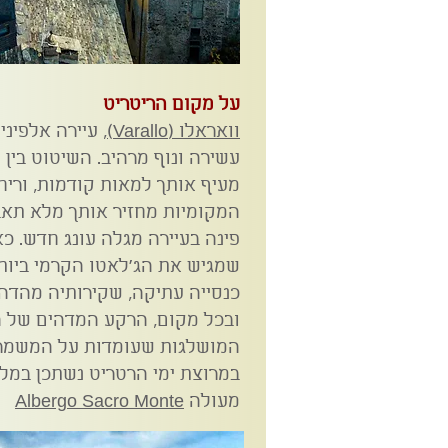
על מקום הריטריט
וואראלו (Va
rallo)
, עיירה אלפינ
עשירה ונוף מרהיב. השיטוט בין
ס
מעיף
אותך למאות קודמות, וריח
המקומיות מחזיר אותך מלא תאב
פינה בעיירה מגלה עונג חדש. כא
שמגיש את הג'לאטו הקרמי ביו
כנסייה עתיקה, שקירותיה מהדהד
ובכל מקום, הרקע המדהים של ה
המושלגות שעומדות על המשמר 
במרוצת ימי הרטריט נשתכן
במלו
מעולה
Albergo Sacro Monte