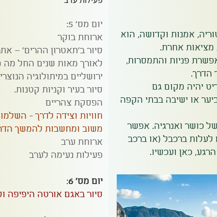
יום מס' 5:
ריה, אמנות וקדושה, הוא
ארוחת בוקר
 מציאות אחרת.
סיור ב'תאטרון ההרים' – את
פשרת פניות והתמסרות,
 הדרך.
ירושליים במיתולוגיה הנוצרית
יט יהיה מקום גם
סיור בעיר וקניות קטנות.
ביער או ישיבה בבתי הקפה
הפסקת צהריים
חוויות וצידה לדרך - השלמות
ל כושר ואנרגיה. אפשר
משוב ומחשבות להמשך הדר
לעלות ברכבל (או ברכב
ארוחת ערב
רגע, כאן ועכשיו.
פעילות נעימה לערב
יום מס' 6
:
סיור באגם אורטה היפיפה ו