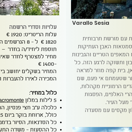
Varallo Sesia
עלויות וסדרי הרשמה
עלות הריטריט: 1920 €
ית עם מורשת תרבותית
1820 € ל - 8 הנרשמים הראשונים
מטאות האבן העתיקות
תוספת ליחיד/ה בחדר – 350 €
 המאפים הטריים והגבינות
מחיר למצטרף לחדר שאינ
ון ותשוקה לרגע הזה.
כל
-1400 €
ן, בית קפה מוזר למראה
המחיר בשקלים יחושב בי
תר שטעמתם אי פעם, שם
המכירה לאירו להעברות ו
ים הרמוניית מקהלות,
כלול במחיר
:
רי האלפים, הפסגות
5 לילות במלון
acromonte
מעל העיר.
ן מקסים עם מסעדה
כולל, ארוחת בוקר ביום 5.
כל הסדנאות, הסיור בדמנה
כל ההסעות - משדה התעופ