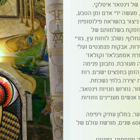
ל וינטאז' איטלקי.
מעשה ידי אדם ומן הטבע,
ניצור בהשראת פילוסופית
עוסקת בשלמותם של
חלוף. נשלב לוחות עץ, גזרי
ודות, אבקות פגמנטים ועלי
 בעבודת אסמבלאז' וקולאז'
 מעורבת. נתבונן פנימה
זמן בחפצים ישנים. רוח
ת יצירה בלתי נשכחת.
ר, נחרוש חנויות וינטאג',
נשים מעניינים וחוויות
ר, במלון עתיק ויפיפה
שניצב בפתחו של אתר קדוש בן 600 שנים, מורשת עולם של