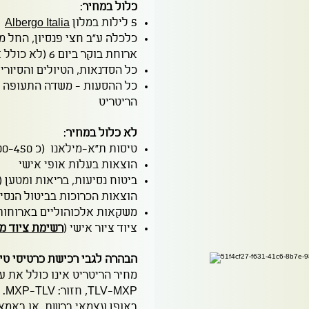
כלול במחיר
:
5 לילות במלון
Albergo Italia
ארוחת בוקר ביום 6 (לא כולל אלכוהול)
כל הסדנאות, הטיולים והסיורי
כל ההסעות - משדה התעופה של
הריטריט
לא כלול במחיר
:
טיסות ת"א-מילאנו (כ 400-450 $ הלוך חזור באל על)
הוצאות בעלות אופי אישי
ביטוח נסיעות, בריאות ומטען 
הוצאות הכרוכות בביטול הנסי
משקאות אלכוהוליים בארוחות
ציוד ציור אישי (
רשימת ציוד מ
הבהרה לגבי רכישת כרטיסי טי
מחיר הריטריט אינו כולל את ע
TLV-MXP, חזור: MXP-TLV.
באופן עצמאי ברשת, או באמצעו