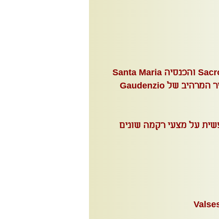
סיור ב Sacro Monte di Varallo והכנסיה Santa Maria
delle Grazie (עם ציור הקיר המרהיב של Gaudenzio
שית על מצעי רקמה שונים