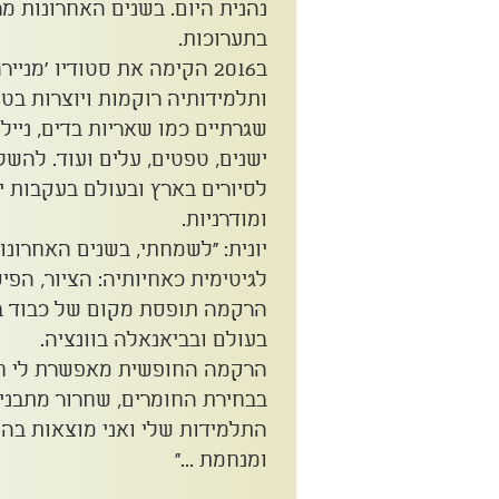
נהנית היום. בשנים האחרונות מר
בתערוכות.
ב2016 הקימה את סטודיו 'מני
ותלמידותיה רוקמות ויוצרות בט
שגרתיים כמו שאריות בדים, ניילונ
ישנים, טפטים, עלים ועוד. להשל
לסיורים בארץ ובעולם בעקבות י
ומודרניות.
יונית: "
לשמחתי, בשנים האחרונו
לגיטימית כאחיותיה: הציור, הפיס
הרקמה תופסת מקום של כבוד ב
בעולם ובביאנאלה בוונציה.
הרקמה החופשית מאפשרת לי חו
בבחירת החומרים, שחרור מתבניות
התלמידות שלי ואני מוצאות בה
ומנחמת ..."