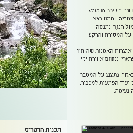
נתגורר במלון משפחתי בן 200 שנה בעיירה Varallo,
טליה, וממנו נצא
ול הנוף. נתנסה
ד על המסורת והרקע
 אוצרות האמנות שהותיר
ארי, ננשום אווירת ימי
באזור, נתענג על המטבח
 ועוד הפתעות למכביר.
 נעימה.
תכנית הרטריט