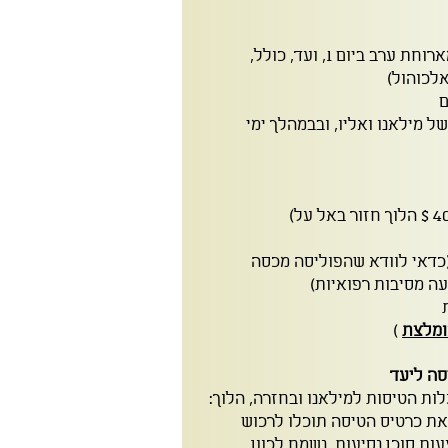
כלכלה ע"ב חצי פנסיון, החל מארוחת ערב ביום 1, ועד, כולל,
ם
 מילאנו ואליו, ובבמהלך ימי
(כדאי לוודא שהפוליסה מכסה
עה מסיבות רפואיות)
ומלצת
)
סה ליעד
לות הטיסות למילאנו ובחזרה, הלוך:
את כרטיס הטיסה תוכלו לרכוש
ת סוכן נסיעות. נשמח לכוון