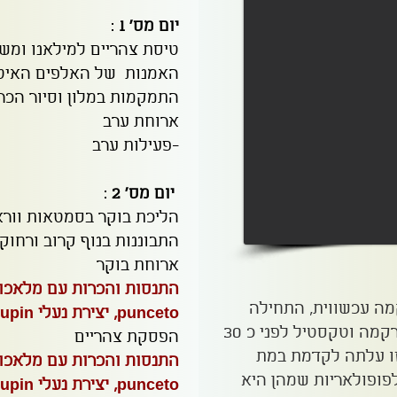
יום מס' 1
:
האמנות של האלפים האיטל
התמקמות במלון וסיור הכרו
ארוחת ערב
-פעילות ערב
יום מס' 2
:
הליכת בוקר בסמטאות וורא
התבוננות בנוף קרוב ורחוק,
ארוחת בוקר
התנסות והכרות עם מלאכות
מה עכשווית, התחילה
punceto, יצירת נעלי scupin ואריגה.
לחקור, ליצור ולהנחות סדנאות רקמה וטקסטיל לפני כ 30
הפסקת צהריים
זו עלתה לקדמת במת
התנסות והכרות עם מלאכות
פופולאריות שמהן היא
punceto, יצירת נעלי scupin ואריגה.