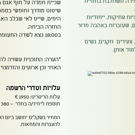
צירה משתלבת בחוויית
שכיית חמדה על חוף אגם Orta.
שיטוט מודרך וחופשי בסמט
ת עתיקות, ייחודיות
היפים, שייט לאי שבלב האגם 
, שעוברות באהבה מדור
החזרה הביתה.
ב18:00 נצא לשדה התעופה.
 צעירים וזקנים, נשים
וד אותן.
*הערה: התוכנית עשויה לה
האויר וכן ארועים והזדמנוי
ום: ונסה וטורלו
עלויות וסדרי הרשמה
עלות הריטריט: 1950 €
תוספת ליחיד/ה בחדר – 380 €
המחיר בשקלים יחושב ביום ה
להעברות והמחאות.