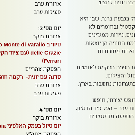
בה יונית להציג
ארוחת ערב
פעילות ערב
ירה' בגבעת ברנר, שבו היא
קסטיל ובחומרים לא
יום מס' 3
:
ים, ניירות ממגזינים
ארוחת בוקר
מת החוויה הן יוצאות
וצרות מסורתיות
Ferrari)
ת הפכה הרקמה לאומנות
הפסקת צהריים
ול והצילום.
סדנה עם יונית- רקמה חופ
תערוכות נחשבות בארץ,
ארוחת ערב
פעילות ערב
פש יצירתי, חופש
 עבר – הכל כיד הדמיון.
יום מס' 4
:
 השפעה מדיטטיבית
ארוחת בוקר
יום טיול בעמק האלפיני Valsesia
הפסקת אחה"צ