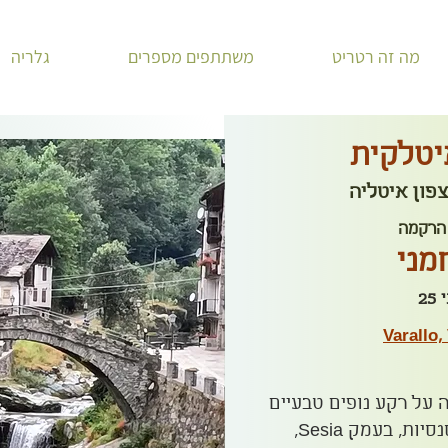
מה זה רטריט
משתתפים מספרים
גלריה
טלקית
צפון איטליה
 הרקמה
מני
Varallo, 
 על רקע נופים טבעיים
ואורבניים, בהשראת יצירות רנסנסיות, בעמק Sesia,