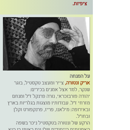
ציפיות.
על המנחה
אריק ונטורה,
צייר ומעצב טקסטיל, בוגר
שנקר, למד אצל אמנים בכירים:
יהודה פורבוכראי, נורה פרנקל ז"ל ומנחם
מזרחי ז"ל. עבודותיו מוצגות בגלריות בארץ
ובאירופה: מילאנו, פריז, פרנקפורט וקלן
ובחו"ל.
הרקע של ונטורה בטקסטיל ניכר בשפה
האמנותית הייחודית שלו וגם באופן בו הוא