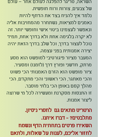
השראה, טריגר להפלגה לעולם אחר – עולם
של צבעים, צורות ורוח חופשית.
נלמד איך להניח בצד את הדחף להיות
נאמנים למציאות, נשתחרר מהמחויבות אליה
ונאפשר לעצמינו ביטוי אישי וחופשי יותר. זה
לא יקרה בלגימה אחת ולא בדרך אחת, תמיד
נוכל לעצור בדרך, וכל שלב בדרך הזאת יהיה
יצירה אמנותית בפני עצמה.
המעבר מציור פיגורטיבי למופשט הוא מסע
מרתק, חדשני ופורץ דרך (לזמנו) ומסעיר.
ציור מופשט הוא הזרם האמנותי הכי פשוט
והכי מאתגר, הכי ראשוני והכי מתקדם, הכי
מהלך קסם באופן הכי בלתי מוסבר.
זו התנסות מסקרנת ומעשירה לכל מי שרוצה
ליצור אמנות.
הרטריט מתאים גם לחסרי ניסיון.
מתלבטים? - דברו איתנו.
השאירו פרטים בתחתית הדף ונשמח
לחזור אליכם, לענות על שאלות, ולתאם