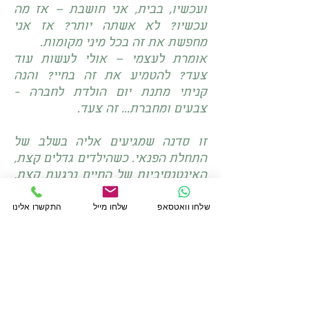
ועכשיו, בבית, אני חושבת – אז מה
עכשיו? לא אשתה יותר? אז אני
מחפשת את זה בכל מיני מקומות.
אומרת לעצמי – אולי לעשות עוד
צעד? להטמיע את זה בחיי? והנה
קניתי מתנת יום הולדת לחברה -
צבעים ומחברת... זה צעד.
זו סדנה שמגיעים אליה בשלב של
התחלת הפנאי. כשהילדים גדלים קצת,
האינטנסיביות של החיים נרגעת קצת,
ומתפנים לשאול ולחפש.
שלחו וואטסאפ
שלחו מייל
התקשרו אלינו
אני הדיוטה לגמרי באמנות, אבל אני
לא רוצה להישאר בביקורת העצמית,
רוצה לנוע מרצון.
והנה יש לנו עכשיו עת רצון. זמן חסד.
עוד חודש זה כבר יהיה מאולץ. צריך
עכשיו. צריך למצוא דרך לשמר את
זה..."