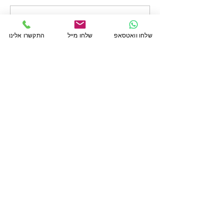
קסם האקראיות בציור
כתיבת תגובה...
שלחו וואטסאפ
שלחו מייל
התקשרו אלינו
מדיניות הפרטיות
הצהרת נגישות
למידע נוסף אנא השאירו פרטי קשר
שם פרטי
שם משפחה
טלפון