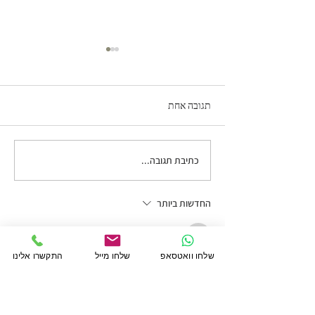
תגובה אחת
קסם האקראיות בציור
כתיבת תגובה...
החדשות ביותר
חבר/ה לא ידוע/ה
17 בינו׳
שלחו וואטסאפ
שלחו מייל
התקשרו אלינו
I love the focus on simplicity in art—it’s true 
that capturing emotion with minimalism is so 
challenging but powerful. Curious how the 
retreat will deepen this! 
schulta table